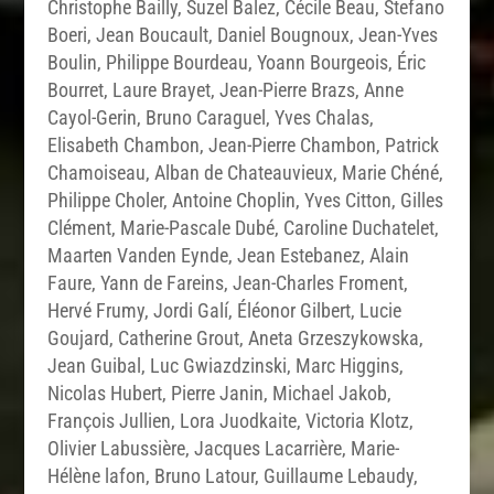
Christophe Bailly, Suzel Balez, Cécile Beau, Stefano
Boeri, Jean Boucault, Daniel Bougnoux, Jean-Yves
Boulin, Philippe Bourdeau, Yoann Bourgeois, Éric
Bourret, Laure Brayet, Jean-Pierre Brazs, Anne
Cayol-Gerin, Bruno Caraguel, Yves Chalas,
Elisabeth Chambon, Jean-Pierre Chambon, Patrick
Chamoiseau, Alban de Chateauvieux, Marie Chéné,
Philippe Choler, Antoine Choplin, Yves Citton, Gilles
Clément, Marie-Pascale Dubé, Caroline Duchatelet,
Maarten Vanden Eynde, Jean Estebanez, Alain
Faure, Yann de Fareins, Jean-Charles Froment,
Hervé Frumy, Jordi Galí, Éléonor Gilbert, Lucie
Goujard, Catherine Grout, Aneta Grzeszykowska,
Jean Guibal, Luc Gwiazdzinski, Marc Higgins,
Nicolas Hubert, Pierre Janin, Michael Jakob,
François Jullien, Lora Juodkaite, Victoria Klotz,
Olivier Labussière, Jacques Lacarrière, Marie-
Hélène lafon, Bruno Latour, Guillaume Lebaudy,